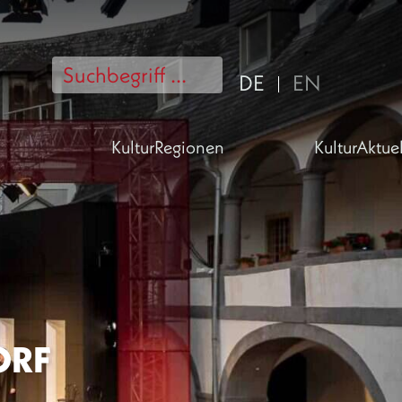
DE
EN
KulturRegionen
KulturAktuel
ORF