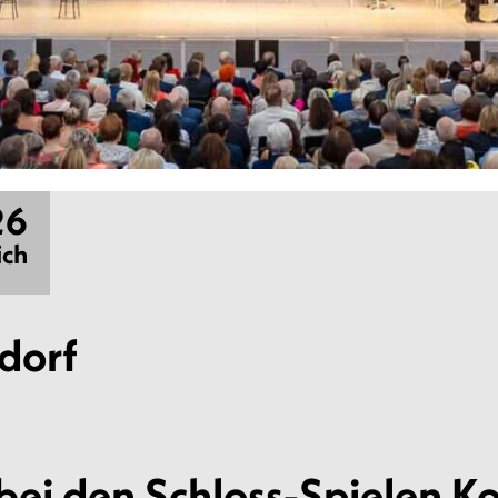
26
ich
dorf
bei den Schloss-Spielen K