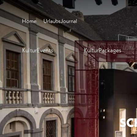
Home
UrlaubsJournal
KulturEvents
KulturPackages
SC