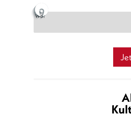
Je
A
Kul