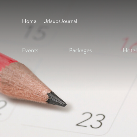
Home
UrlaubsJournal
Events
Packages
Hotel