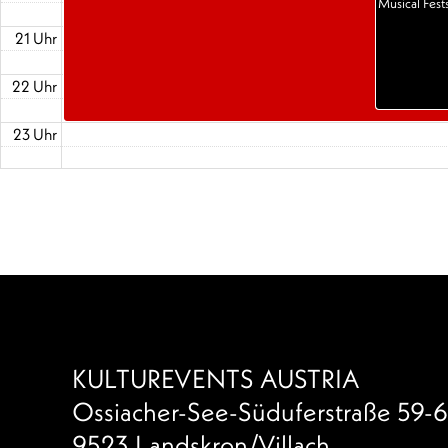
Musical Fest
21 Uhr
22 Uhr
23 Uhr
KULTUREVENTS AUSTRIA
Ossiacher-See-Süduferstraße 59-6
9523 Landskron/Villach