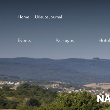
Home
UrlaubsJournal
Events
Packages
Hotel
NA