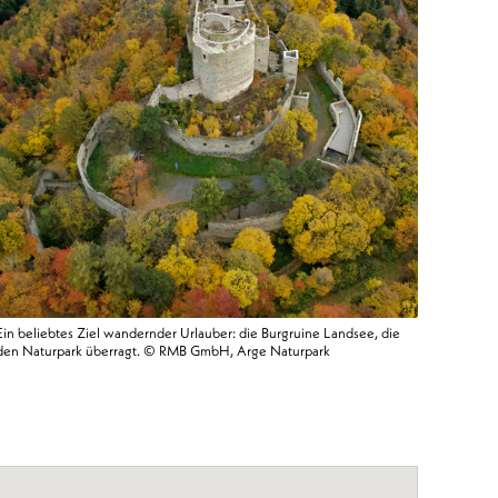
Ein beliebtes Ziel wandernder Urlauber: die Burgruine Landsee, die
Kobersd
den Naturpark überragt. © RMB GmbH, Arge Naturpark
Naturpa
Mittelb