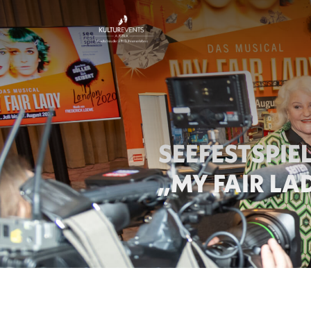
4
SEEFESTSPIE
“
„MY FAIR LA