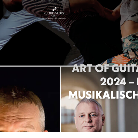
ART OF GUIT
2024 – 
E
MUSIKALISC