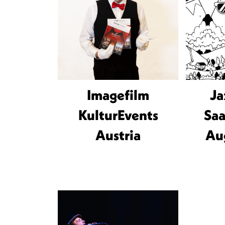
Imagefilm
Ja
KulturEvents
Saa
Austria
Au