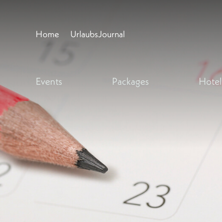
Home
UrlaubsJournal
Events
Packages
Hotel