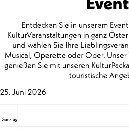
Event
Entdecken Sie in unserem Event
KulturVeranstaltungen in ganz Öste
und wählen Sie Ihre Lieblingsveran
00 Uhr
Musical, Operette oder Oper. Unser T
01 Uhr
genießen Sie mit unseren KulturPack
touristische Ange
02 Uhr
03 Uhr
25. Juni 2026
04 Uhr
05 Uhr
Ganztägig