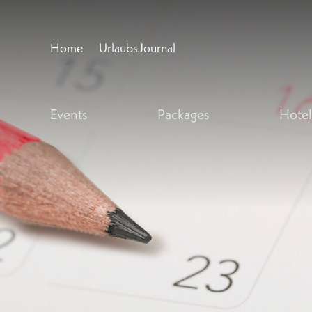
Home
UrlaubsJournal
Events
Packages
Hotel