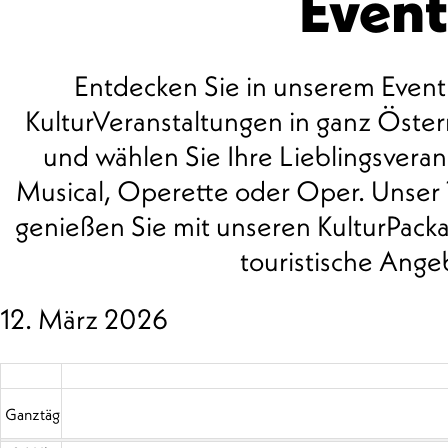
Event
Entdecken Sie in unserem Event
KulturVeranstaltungen in ganz Öste
und wählen Sie Ihre Lieblingsveran
00 Uhr
Musical, Operette oder Oper. Unser T
01 Uhr
genießen Sie mit unseren KulturPack
touristische Ange
02 Uhr
03 Uhr
12. März 2026
04 Uhr
05 Uhr
Ganztägig