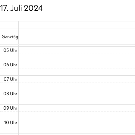
17. Juli 2024
02 Uhr
03 Uhr
04 Uhr
Ganztägig
05 Uhr
06 Uhr
07 Uhr
08 Uhr
09 Uhr
10 Uhr