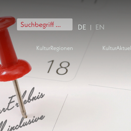
DE
EN
KulturRegionen
KulturAktuel