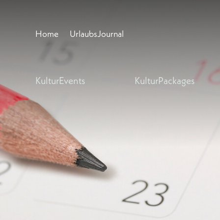
Home
UrlaubsJournal
KulturEvents
KulturPackages